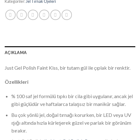
₺308.75.
Kategoriler:
Jel Tırnak Ojeleri
AÇIKLAMA
Just Gel Polish Faint Kiss, bir tutam gül ile çıplak bir renktir.
Özellikleri
% 100 saf jel formülü tıpkı bir cila gibi uygulanır, ancak jel
gibi güçlüdür ve haftalarca talaşsız bir manikür sağlar.
Bu çok yönlü jel, doğal tırnağı korurken, bir LED veya UV
ışığı altında hızla kürleşerek güzel ve parlak bir görünüm
bırakır.