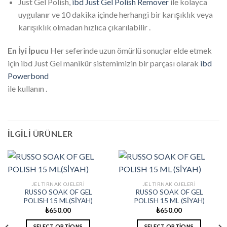
Just Gel Polish,
ibd Just Gel Polish Remover
ile kolayca
uygulanır ve 10 dakika içinde herhangi bir karışıklık veya
karışıklık olmadan hızlıca çıkarılabilir .
En İyi İpucu
Her seferinde uzun ömürlü sonuçlar elde etmek
için ibd Just Gel manikür sistemimizin bir parçası olarak
ibd
Powerbond
ile kullanın .
İLGILI ÜRÜNLER
JEL TIRNAK OJELERI
JEL TIRNAK OJELERI
RUSSO SOAK OF GEL
RUSSO SOAK OF GEL
POLISH 15 ML(SİYAH)
POLISH 15 ML (SİYAH)
₺
650.00
₺
650.00
SELECT OPTIONS
SELECT OPTIONS