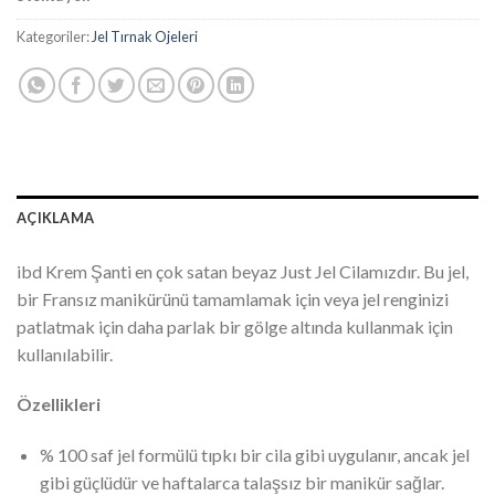
₺617.50.
fiyat:
₺308.75.
Kategoriler:
Jel Tırnak Ojeleri
AÇIKLAMA
ibd Krem Şanti en çok satan beyaz Just Jel Cilamızdır. Bu jel,
bir Fransız manikürünü tamamlamak için veya jel renginizi
patlatmak için daha parlak bir gölge altında kullanmak için
kullanılabilir.
Özellikleri
% 100 saf jel formülü tıpkı bir cila gibi uygulanır, ancak jel
gibi güçlüdür ve haftalarca talaşsız bir manikür sağlar.