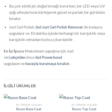
Bu çok yönlü jel, doğal tırnağı korurken, bir LED veya UV
ışığı altında hızla kürleşerek güzel ve parlak bir görünüm
bırakır.
Just Gel Polish,
ibd Just Gel Polish Remover
ile kolayca
uygulanır ve 10 dakika içinde herhangi bir karışıklık veya
karışıklık olmadan hızlıca çıkarılabilir .
En İyi İpucu
Maksimum yapışma için Just
Jel
Lehçe’den
önce
ibd Powerbond
uygulayın ve
havayla kurumaya bırakın
.
İLGILI ÜRÜNLER
JEL TIRNAK OJELERI
JEL TIRNAK OJELERI
Russo Base Coat
Russo Top Coat