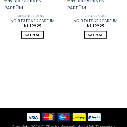
ERKEK PARFÜMLERI
ERKEK BAKIM
NOIR E3 ERKEK PARFÜM
NOIR E6 ERKEK PARFÜM
₺
1,199.25
₺
1,199.25
SATIN AL
SATIN AL
Copyright 2026 ©
Tüm hakları saklıdır.| Web Tasarım ve