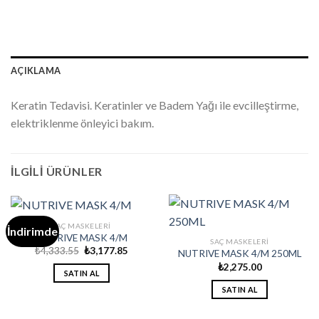
AÇIKLAMA
Keratin Tedavisi. Keratinler ve Badem Yağı ile evcilleştirme,
elektriklenme önleyici bakım.
İLGILI ÜRÜNLER
SAÇ MASKELERI
İndirimde
NUTRIVE MASK 4/M
SAÇ MASKELERI
Orijinal
Şu
₺
4,333.55
₺
3,177.85
NUTRIVE MASK 4/M 250ML
fiyat:
andaki
₺
2,275.00
₺4,333.55.
fiyat:
SATIN AL
₺3,177.85.
SATIN AL