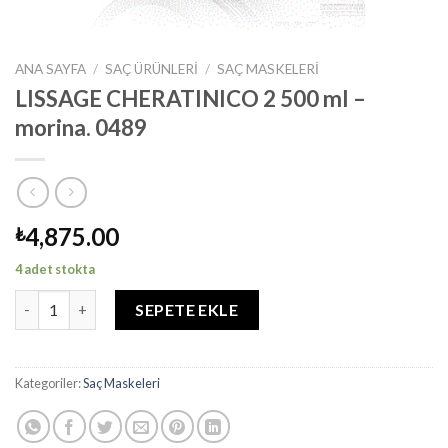
ANA SAYFA
/
SAÇ ÜRÜNLERI
/
SAÇ MASKELERI
LISSAGE CHERATINICO 2 500 ml –
morina. 0489
4,875.00
₺
4 adet stokta
LISSAGE CHERATINICO 2 500 ml - morina. 0489 adet
SEPETE EKLE
Kategoriler:
Saç Maskeleri