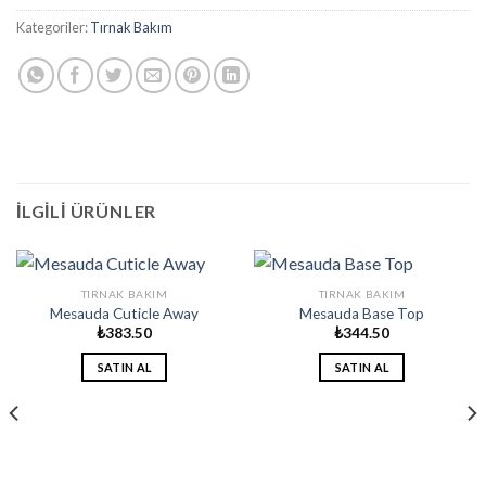
Kategoriler:
Tırnak Bakım
İLGILI ÜRÜNLER
TIRNAK BAKIM
TIRNAK BAKIM
Mesauda Cuticle Away
Mesauda Base Top
₺
383.50
₺
344.50
SATIN AL
SATIN AL