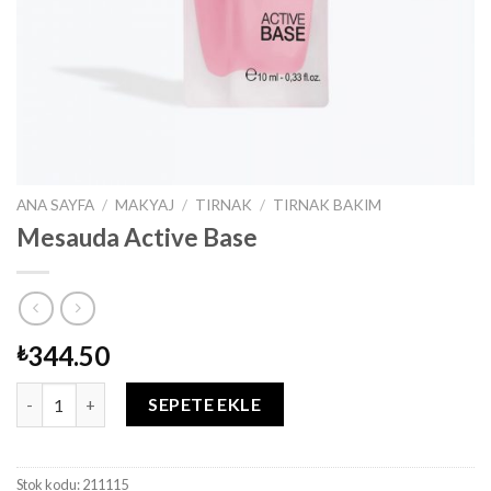
ANA SAYFA
/
MAKYAJ
/
TIRNAK
/
TIRNAK BAKIM
Mesauda Active Base
344.50
₺
Mesauda Active Base adet
SEPETE EKLE
Stok kodu:
211115