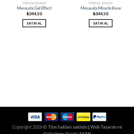
TIRNAK BAKIM
TIRNAK BAKIM
Mesauda Gel Effect
Mesauda Miracle Base
₺
344.50
₺
344.50
SATIN AL
SATIN AL
Copyright 2026 ©
Tüm hakları saklıdır.| Web Tasarım ve
Geliştirme
Seyda AŞAN