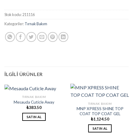
Stok kodu:
211116
Kategoriler:
Tırnak Bakım
İLGILI ÜRÜNLER
TIRNAK BAKIM
Mesauda Cuticle Away
TIRNAK BAKIM
₺
383.50
MNP XPRESS SHINE TOP
COAT TOP COAT GEL
SATIN AL
₺
1,124.50
SATIN AL