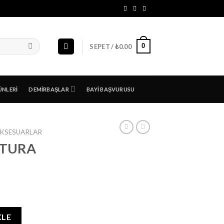
0
SEPET /
₺
0.00
ÜNLERI
DEMIRBAŞLAR
BAYI BAŞVURUSU
KSESUARLAR
STURA
KLE