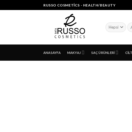
Skip
RUSSO COSMETICS - HEALTH/BEAUTY
to
content
Ar
ANASAYFA
MAKYAJ
SAÇ ÜRÜNLERI
CIL