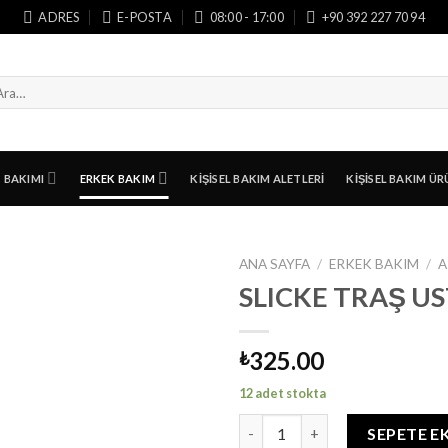
ADRES
E-POSTA
08:00 - 17:00
+90 392 227 70 94
a:
T BAKIMI
ERKEK BAKIM
KIŞISEL BAKIM ALETLERI
KIŞISEL BAKIM ÜR
ANA SAYFA
/
ERKEK BAKIM
/
A
SLICKE TRAŞ U
325.00
₺
12 adet stokta
SLICKE TRAŞ USTURA adet
SEPETE E