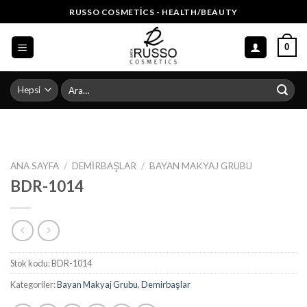
Skip
RUSSO COSMETICS - HEALTH/BEAUTY
to
content
0
Ara:
ANA SAYFA
/
DEMIRBAŞLAR
/
BAYAN MAKYAJ GRUBU
BDR-1014
Stok kodu:
BDR-1014
Kategoriler:
Bayan Makyaj Grubu
,
Demirbaşlar