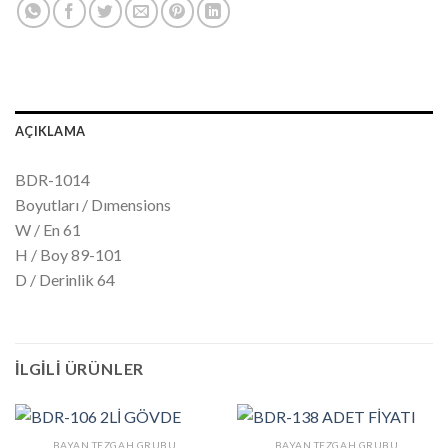
AÇIKLAMA
BDR-1014
Boyutları / Dımensions
W / En 61
H / Boy 89-101
D / Derinlik 64
İLGILI ÜRÜNLER
BAYAN TEZGAH GRUBU
BAYAN TEZGAH GRUBU