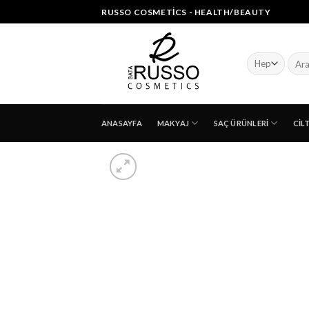
Skip
RUSSO COSMETICS - HEALTH/BEAUTY
to
content
Ara:
ANASAYFA
MAKYAJ
SAÇ ÜRÜNLERI
CIL