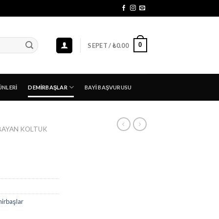
0
SEPET /
₺
0.00
ÜNLERI
DEMIRBAŞLAR
BAYI BAŞVURUSU
BAYAN KOLTUK
irbaşlar