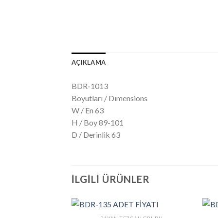
AÇIKLAMA
BDR-1013
Boyutları / Dımensions
W / En 63
H / Boy 89-101
D / Derinlik 63
İLGILI ÜRÜNLER