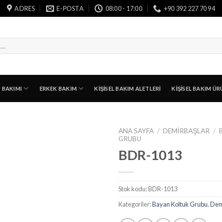
ADRES
E-POSTA
08:00 - 17:00
+90 392 227 70 94
T BAKIMI
ERKEK BAKIM
KIŞISEL BAKIM ALETLERI
KIŞISEL BAKIM ÜR
ANA SAYFA
/
DEMIRBAŞLAR
/
GRUBU
BDR-1013
Stok kodu:
BDR-1013
Kategoriler:
Bayan Koltuk Grubu
,
Dem