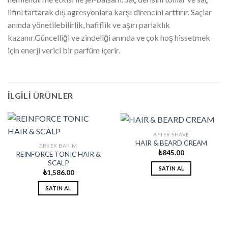
lifini tartarak dış agresyonlara karşı direncini arttırır. Saçlar
anında yönetilebilirlik, hafiflik ve aşırı parlaklık
kazanır.Güncelliği ve zindeliği anında ve çok hoş hissetmek
için enerji verici bir parfüm içerir.
İLGILI ÜRÜNLER
AFTER SHAVE
HAIR & BEARD CREAM
ERKEK BAKIM
₺
845.00
REINFORCE TONIC HAIR &
SCALP
SATIN AL
₺
1,586.00
SATIN AL