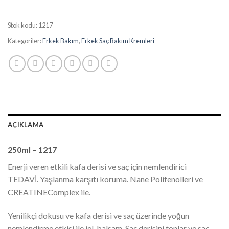
Stok kodu:
1217
Kategoriler:
Erkek Bakım
,
Erkek Saç Bakım Kremleri
AÇIKLAMA
250ml – 1217
Enerji veren etkili kafa derisi ve saç için nemlendirici
TEDAVİ. Yaşlanma karşıtı koruma. Nane Polifenolleri ve
CREATINEComplex ile.
Yenilikçi dokusu ve kafa derisi ve saç üzerinde yoğun
nemlendirme etkisi ile jel-balsam. Saç derisini tonlar ve saç