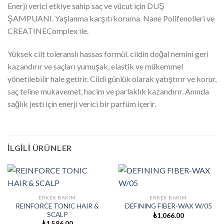
Enerji verici etkiye sahip saç ve vücut için DUŞ
ŞAMPUANI. Yaşlanma karşıtı koruma. Nane Polifenolleri ve
CREATINEComplex ile.
Yüksek cilt toleranslı hassas formül, cildin doğal nemini geri
kazandırır ve saçları yumuşak, elastik ve mükemmel
yönetilebilir hale getirir. Cildi günlük olarak yatıştırır ve korur,
saç teline mukavemet, hacim ve parlaklık kazandırır. Anında
sağlık jesti için enerji verici bir parfüm içerir.
İLGILI ÜRÜNLER
ERKEK BAKIM
ERKEK BAKIM
REINFORCE TONIC HAIR &
DEFINING FIBER-WAX W/05
SCALP
₺
1,066.00
₺
1,586.00